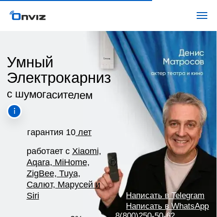
Умный
Электрокарниз
с шумогасителем
гарантия 10
лет
работает с
Xiaomi,
Aqara, MiHome,
ZigBee, Tuya,
Салют, Марусей и
Написать в Telegram
Siri
Написать в WhatsApp
8(800)250-50-62
рассрочка 0% на
2 года
Узнать стоимость
Записаться на бесплатный замер