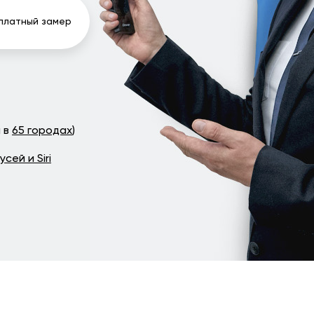
платный замер
м в
65 городах
)
сей и Siri