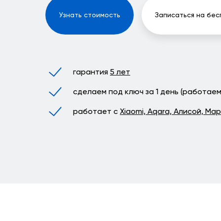
Узнать стоимость
Записаться на бес
гарантия
5 лет
сделаем под ключ за 1 день (работае
работает с
Xiaomi, Aqara, Алисой, Мару