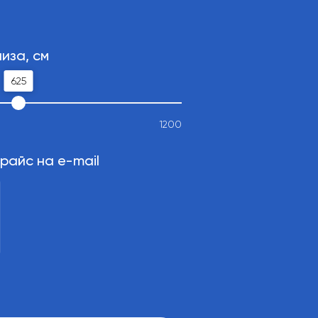
иза, см
625
1200
райс на e-mail