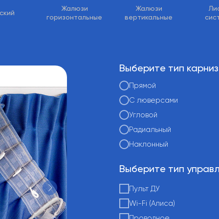
Жалюзи
Жалюзи
Ли
ский
горизонтальные
вертикальные
сис
Выберите тип карни
Прямой
С люверсами
Угловой
Радиальный
Наклонный
Выберите тип управ
Пульт ДУ
Wi-Fi (Алиса)
Проводное