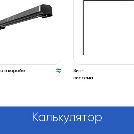
а в коробе
Зип-
система
Калькулятор