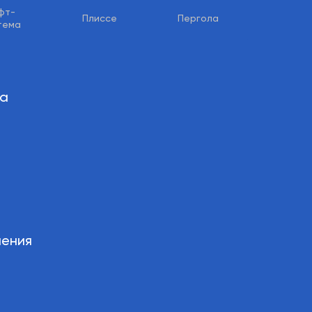
фт-
Плиссе
Пергола
тема
за
ления