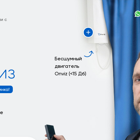
и с
Бесшумный
из
двигатель
Onviz (<15 Дб)
те