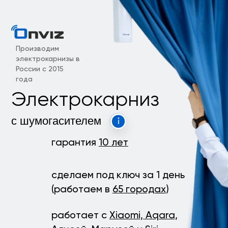
Производим
электрокарнизы в
России с 2015
года
Электрокарниз
с шумогасителем
гарантия
10 лет
сделаем под ключ за 1 день
(работаем в
65 городах
)
работает с
Xiaomi, Aqara,
Алисой, Марусей и Siri
Узнать стоимость
Записаться на бесплатный замер