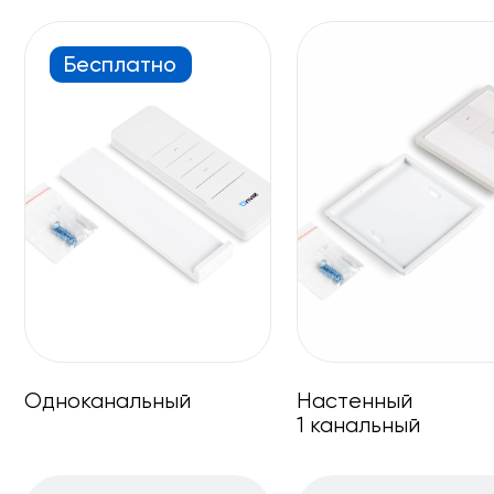
10
70
лет работы
городов
41 753
клиентов
Постоянные участники
выставок
Мы занимаемся производством
и продажей электрокарнизов
на территории России и стран
ближнего зарубежья.