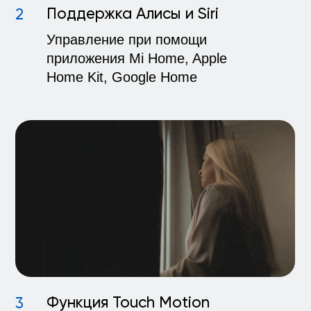
За
10
лет мы изготовили
70 000
электрокарнизов
Наши партнёры
Onviz в деталях
Дизайнер Надежда
Университет ИТМО
Дубовцева