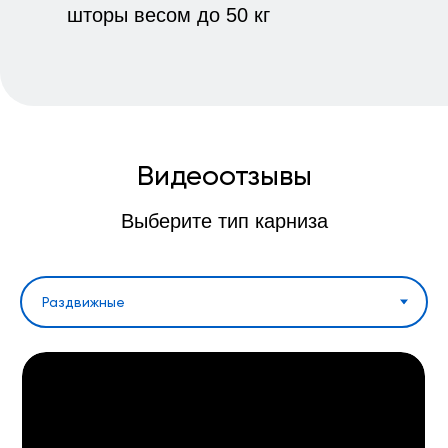
Специалист
по установке
+7
Даю свое
согласие на обработку
персональных данных
в соответствии
с
Политикой конфиденциальности
и
ознакомлен с
Пользовательским
соглашением
Вызвать замерщика
С Вами свяжется представитель