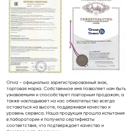
В WhatsApp
В Telegram
На E-mail
+7
Даю свое
согласие на обработку
персональных данных
в
соответствии с
Политикой
конфиденциальности
и
ознакомлен с
Пользовательским
соглашением
Выслать каталог