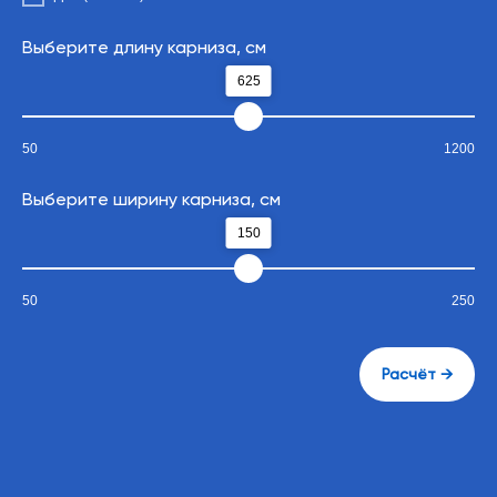
Выберите длину карниза, см
Бесплатно
625
Профиль
с шумогасителем
50
1200
Выберите ширину карниза, см
1
150
Одноканальный
Настенный
Настенный
50
250
1 канальный
15 канальн
Выбрать
Выбрать
Выб
Расчёт →