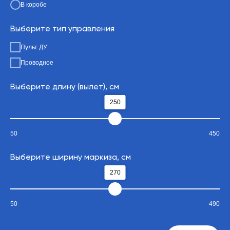
В коробе
Выберите тип управления
Поддержка Алисы и Siri
2
Пульт ДУ
Управление при помощи
Проводное
приложения Mi Home, Apple
Home Kit, Google Home
Выберите длину (вылет), см
250
50
450
Выберите ширину маркиза, см
270
Функция Touch Motion
3
50
490
Позволяет перемещать
штору вручную без
повреждения конструкции