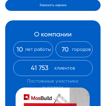
Заказать карниз
Куда отправить новый каталог?
В WhatsApp
В Telegram
На E-mail
+7
Даю свое
согласие на обработку
персональных данных
в