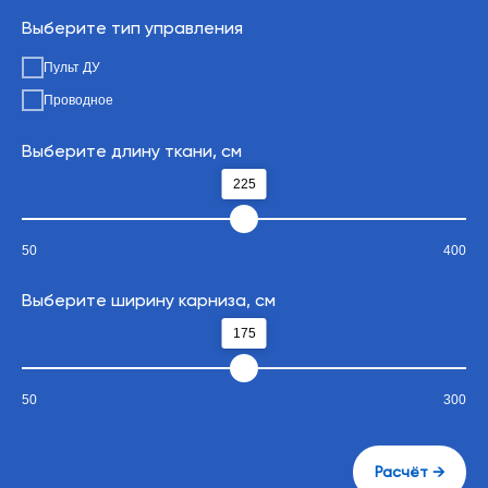
Выберите тип управления
Пульт ДУ
Бесшумный двигатель до 35 дб
5
Проводное
С редуктором на основе планетарного
механизма, позволяет передвигать
Выберите длину ткани, см
шторы весом до 50 кг
225
50
400
Видеоотзывы
Выберите ширину карниза, см
Выберите тип карниза
175
50
300
Расчёт →