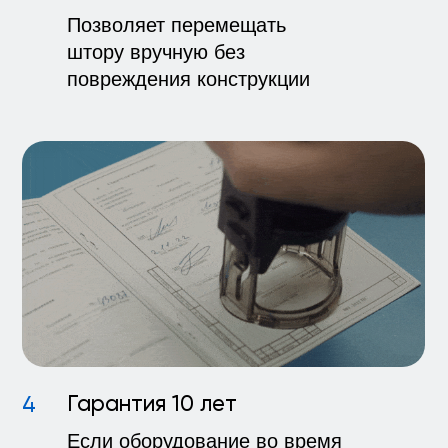
Авитек
Белая мечеть
Болгар
Бесплатный 
в Вашем гор
Узнайте условия
сотрудничества и получите
презентацию и цены
Получить презентацию и прайс
Onviz в деталях