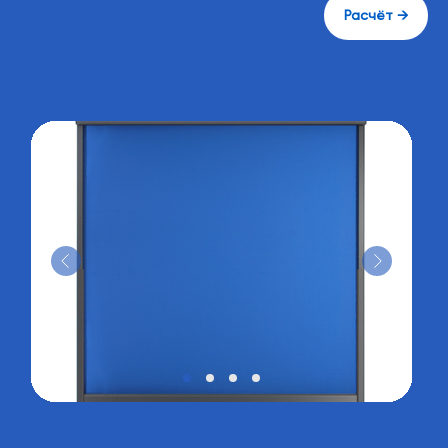
Расчёт →
Гарантия 10 лет
4
Если оборудование во время
гарантийного срока работает
некорректно, сделаем замену
Видеоотзывы