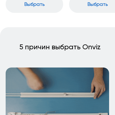
Написать руководителю
т мы изготовили
70 000
Onviz - официально зарегистрированный знак,
торговая марка. Собственное имя позволяет нам быть
узнаваемыми и способствует повторным продажам, а
лектрокарнизов
также накладывает на нас обязательство всегда
оставаться на высоте, поддерживая качество и
уровень сервиса. Наша продукция прошла испытания
в лаборатории и получила сертификаты
соответствия, что подтверждает качество и
безопасность продукции.
Нас уже более 5 тыс. ВКонтакте