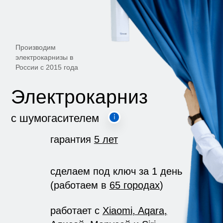
Производим
электрокарнизы в
России с 2015 года
Электрокарниз
с шумогасителем
гарантия
5 лет
сделаем под ключ за 1 день
(работаем в
65 городах
)
работает с
Xiaomi, Aqara,
Алисой, Марусей и Siri
Узнать стоимость
Записаться на бесплатный замер