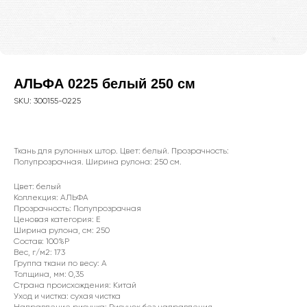
АЛЬФА 0225 белый 250 см
SKU:
300155-0225
Ткань для рулонных штор. Цвет: белый. Прозрачность:
Полупрозрачная. Ширина рулона: 250 см.
Цвет: белый
Коллекция: АЛЬФА
Прозрачность: Полупрозрачная
WhatsApp
Ценовая категория: E
Ширина рулона, см: 250
8(800)250-50-62
Состав: 100%P
Вес, г/м2: 173
shop@onviz.ru
Группа ткани по весу: A
Толщина, мм: 0,35
Карнизы
Наши соцсети
Страна происхождения: Китай
Раздвижные
Уход и чистка: сухая чистка