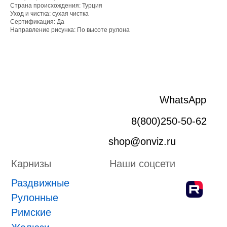
Раздвижные
Страна происхождения: Турция
Рулонные
Уход и чистка: сухая чистка
Римские
Сертификация: Да
Направление рисунка: По высоте рулона
Жалюзи
Лифт система
Плиссе
Пергола
Маркизы
Зип-системы
Адрес производства г. Киров, Ярославская 32
ИП Боровской Сергей Владимирович
ИНН 432601031430
ОГРНИП 318435000058630
Положение о проведении конкурса
ПРИНЯТЬ УЧАСТИЕ