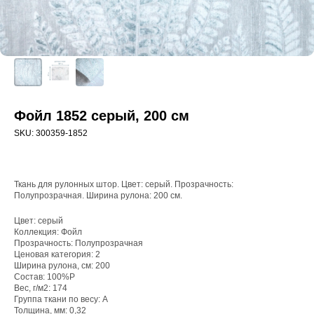
Фойл 1852 серый, 200 см
SKU:
300359-1852
Ткань для рулонных штор. Цвет: серый. Прозрачность:
Полупрозрачная. Ширина рулона: 200 см.
Цвет: серый
Коллекция: Фойл
WhatsApp
Прозрачность: Полупрозрачная
8(800)250-50-62
Ценовая категория: 2
Ширина рулона, см: 200
shop@onviz.ru
Состав: 100%P
Вес, г/м2: 174
Карнизы
Наши соцсети
Группа ткани по весу: A
Толщина, мм: 0,32