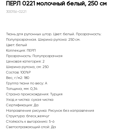
ПЕРЛ 0221 молочный белый, 250 см
300156-0221
Ткань для рулонных штор. Цвет: белый. Прозрачность:
Полупрозрачная. Ширина рулона: 250 см.
Цвет: белый
Коллекция: ПЕРЛ
Прозрачность: Полупрозрачная
Ценовая категория: 2
Ширина рулона, см: 250
Состав: 100%P
Вес, г/м2: 180
WhatsApp
Группа ткани по весу: A
Толщина, мм: 0,34
8(800)250-50-62
Страна происхождения: Турция
shop@onviz.ru
Уход и чистка: сухая чистка
Сертификация: Да
Карнизы
Наши соцсети
Направление рисунка: Рисунок без направления
Структура: блеск,жемчуг
Раздвижные
Стойкость к выгоранию: 5-6
Рулонные
Светоотражающий слой: Да
Римские