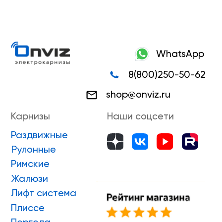
Жалюзи
Лифт система
Плиссе
Пергола
Маркизы
Зип-системы
Адрес производства г. Киров, Ярославская 32
ИП Боровской Сергей Владимирович
ИНН 432601031430
ОГРНИП 318435000058630
Положение о проведении конкурса
ПРИНЯТЬ УЧАСТИЕ