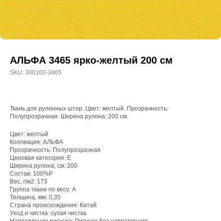
АЛЬФА 3465 ярко-желтый 200 см
SKU:
300100-3465
Ткань для рулонных штор. Цвет: желтый. Прозрачность:
Полупрозрачная. Ширина рулона: 200 см.
Цвет: желтый
Коллекция: АЛЬФА
Прозрачность: Полупрозрачная
WhatsApp
Ценовая категория: E
Ширина рулона, см: 200
8(800)250-50-62
Состав: 100%P
Вес, г/м2: 173
shop@onviz.ru
Группа ткани по весу: A
Толщина, мм: 0,35
Карнизы
Наши соцсети
Страна происхождения: Китай
Раздвижные
Уход и чистка: сухая чистка