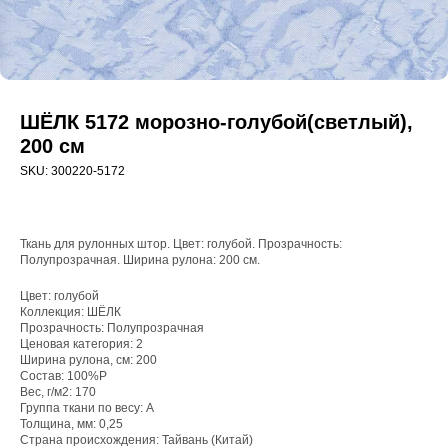
ШЁЛК 5172 морозно-голубой(светлый),
200 см
SKU:
300220-5172
Ткань для рулонных штор. Цвет: голубой. Прозрачность:
Полупрозрачная. Ширина рулона: 200 см.
Цвет: голубой
Коллекция: ШЁЛК
WhatsApp
Прозрачность: Полупрозрачная
Ценовая категория: 2
8(800)250-50-62
Ширина рулона, см: 200
Состав: 100%P
shop@onviz.ru
Вес, г/м2: 170
Группа ткани по весу: A
Карнизы
Наши соцсети
Толщина, мм: 0,25
Раздвижные
Страна происхождения: Тайвань (Китай)