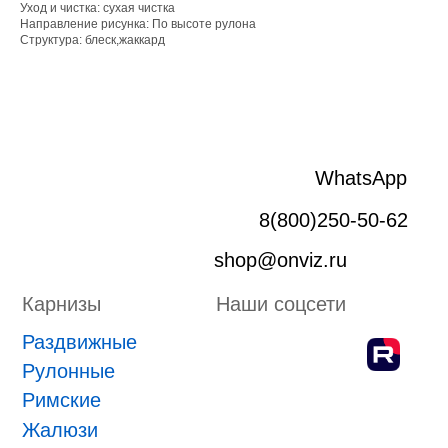
Уход и чистка: сухая чистка
Рулонные
Направление рисунка: По высоте рулона
Римские
Структура: блеск,жаккард
Жалюзи
Лифт система
Плиссе
Пергола
Маркизы
Зип-системы
Адрес производства г. Киров, Ярославская 32
ИП Боровской Сергей Владимирович
ИНН 432601031430
ОГРНИП 318435000058630
Положение о проведении конкурса
ПРИНЯТЬ УЧАСТИЕ