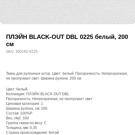
ПЛЭЙН BLACK-OUT DBL 0225 белый, 200
см
SKU:
300182-0225
Ткань для рулонных штор. Цвет: белый. Прозрачность: Непрозрачная,
не пропускает свет. Ширина рулона: 200 см.
Цвет: белый
Коллекция: ПЛЭЙН BLACK-OUT DBL
Прозрачность: Непрозрачная, не пропускает свет
WhatsApp
Ценовая категория: 1
8(800)250-50-62
Ширина рулона, см: 200
Состав: 100%P
shop@onviz.ru
Вес, г/м2: 330
Группа ткани по весу: C
Карнизы
Наши соцсети
Толщина, мм: 0,35
Страна происхождения: Китай
Раздвижные