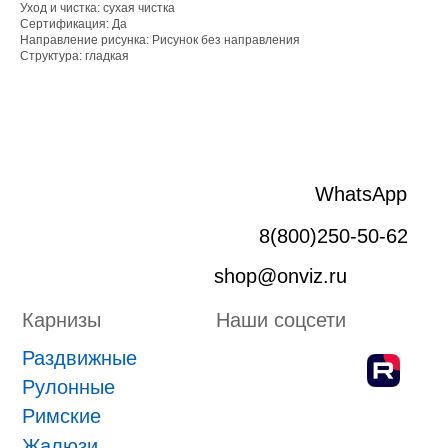
Уход и чистка: сухая чистка
Рулонные
Сертификация: Да
Направление рисунка: Рисунок без направления
Римские
Структура: гладкая
Жалюзи
Лифт система
Плиссе
Пергола
Маркизы
Зип-системы
Адрес производства г. Киров, Ярославская 32
ИП Боровской Сергей Владимирович
ИНН 432601031430
ОГРНИП 318435000058630
Положение о проведении конкурса
ПРИНЯТЬ УЧАСТИЕ