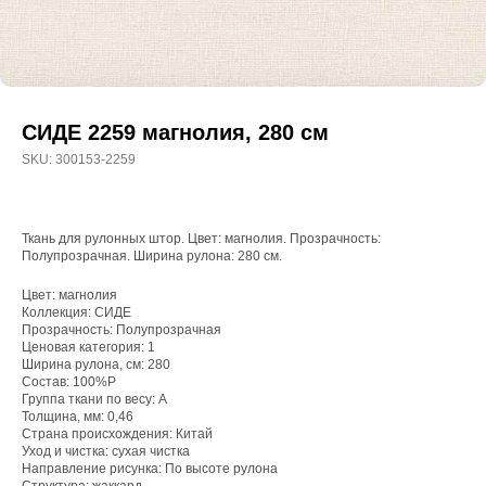
СИДЕ 2259 магнолия, 280 см
SKU:
300153-2259
Ткань для рулонных штор. Цвет: магнолия. Прозрачность:
Полупрозрачная. Ширина рулона: 280 см.
Цвет: магнолия
Коллекция: СИДЕ
WhatsApp
Прозрачность: Полупрозрачная
Ценовая категория: 1
8(800)250-50-62
Ширина рулона, см: 280
Состав: 100%P
shop@onviz.ru
Группа ткани по весу: A
Толщина, мм: 0,46
Карнизы
Наши соцсети
Страна происхождения: Китай
Уход и чистка: сухая чистка
Раздвижные
Направление рисунка: По высоте рулона
Рулонные