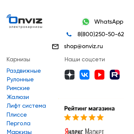
Плиссе
Пергола
Маркизы
Зип-системы
Адрес производства г. Киров, Ярославская 32
ИП Боровской Сергей Владимирович
ИНН 432601031430
ОГРНИП 318435000058630
Положение о проведении конкурса
ПРИНЯТЬ УЧАСТИЕ
ONVIZ 2025
#БУДУЩЕЕ НАСТУПИЛО