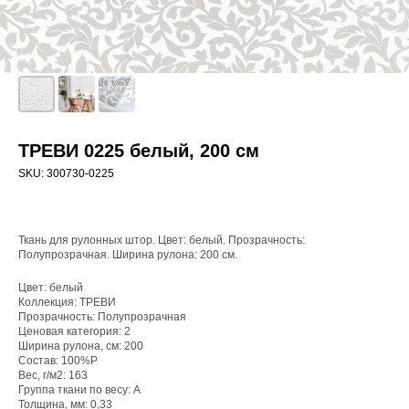
ТРЕВИ 0225 белый, 200 см
SKU:
300730-0225
Ткань для рулонных штор. Цвет: белый. Прозрачность:
Полупрозрачная. Ширина рулона: 200 см.
Цвет: белый
Коллекция: ТРЕВИ
WhatsApp
Прозрачность: Полупрозрачная
8(800)250-50-62
Ценовая категория: 2
Ширина рулона, см: 200
shop@onviz.ru
Состав: 100%P
Вес, г/м2: 163
Карнизы
Наши соцсети
Группа ткани по весу: A
Толщина, мм: 0,33