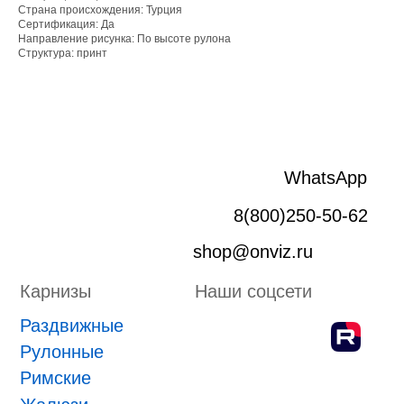
Раздвижные
Страна происхождения: Турция
Рулонные
Сертификация: Да
Римские
Направление рисунка: По высоте рулона
Структура: принт
Жалюзи
Лифт система
Плиссе
Пергола
Маркизы
Зип-системы
Адрес производства г. Киров, Ярославская 32
ИП Боровской Сергей Владимирович
ИНН 432601031430
ОГРНИП 318435000058630
Положение о проведении конкурса
ПРИНЯТЬ УЧАСТИЕ