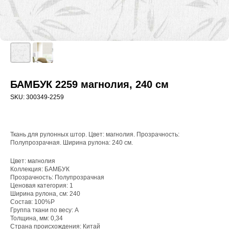
БАМБУК 2259 магнолия, 240 см
SKU:
300349-2259
Ткань для рулонных штор. Цвет: магнолия. Прозрачность:
Полупрозрачная. Ширина рулона: 240 см.
Цвет: магнолия
WhatsApp
Коллекция: БАМБУК
Прозрачность: Полупрозрачная
8(800)250-50-62
Ценовая категория: 1
Ширина рулона, см: 240
shop@onviz.ru
Состав: 100%P
Карнизы
Наши соцсети
Группа ткани по весу: A
Толщина, мм: 0,34
Раздвижные
Страна происхождения: Китай