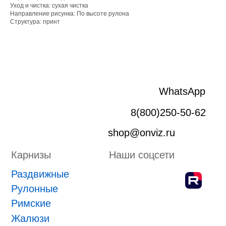
Рулонные
Уход и чистка: сухая чистка
Направление рисунка: По высоте рулона
Римские
Структура: принт
Жалюзи
Лифт система
Плиссе
Пергола
Маркизы
Зип-системы
Адрес производства г. Киров, Ярославская 32
ИП Боровской Сергей Владимирович
ИНН 432601031430
ОГРНИП 318435000058630
Положение о проведении конкурса
ПРИНЯТЬ УЧАСТИЕ