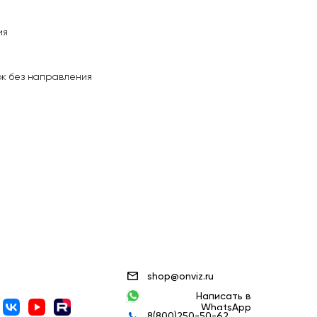
ия
ок без направления
shop@onviz.ru
Написать в
WhatsApp
8(800)250-50-62