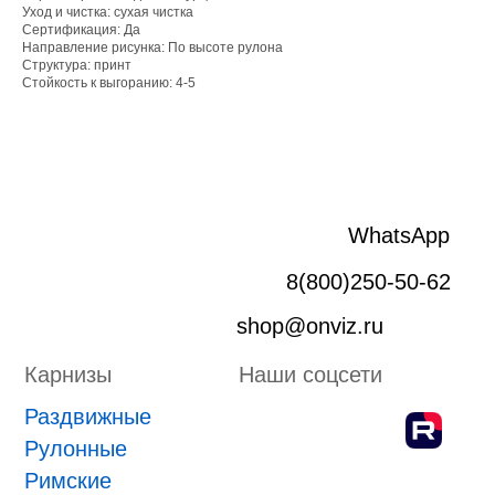
Уход и чистка: сухая чистка
Раздвижные
Сертификация: Да
Рулонные
Направление рисунка: По высоте рулона
Римские
Структура: принт
Стойкость к выгоранию: 4-5
Жалюзи
Лифт система
Плиссе
Пергола
Маркизы
Зип-системы
Адрес производства г. Киров, Ярославская 32
ИП Боровской Сергей Владимирович
ИНН 432601031430
ОГРНИП 318435000058630
Положение о проведении конкурса
ПРИНЯТЬ УЧАСТИЕ