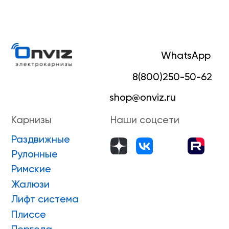
Жалюзи
Лифт система
Плиссе
Пергола
Маркизы
Зип-системы
Адрес производства г. Киров, Ярославская 32
ИП Боровской Сергей Владимирович
ИНН 432601031430
ОГРНИП 318435000058630
Положение о проведении конкурса
ПРИНЯТЬ УЧАСТИЕ