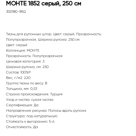
МОНТЕ 1852 серый, 250 см
300180-1852
Ткань для рулонных штор. Цвет: серый. Прозрачность:
Полупрозрачная. Ширина рулона: 250 см.
Цвет: серый
Коллекция: МОНТЕ
Прозрачность: Полупрозрачная
Ценовая категория: 3
Ширина рулона, см: 250
Состав: 100%P
Вес, г/м2: 220
WhatsApp
Группа ткани по весу: B
Толщина, мм: 0,53
8(800)250-50-62
Страна происхождения: Турция
shop@onviz.ru
Уход и чистка: сухая чистка
Сертификация: Да
Карнизы
Наши соцсети
Направление рисунка: Полосы вдоль рулона
Структура: под натуральную
Раздвижные
Стойкость к выгоранию: 5-6
Рулонные
Огнестойкость: Да
Римские