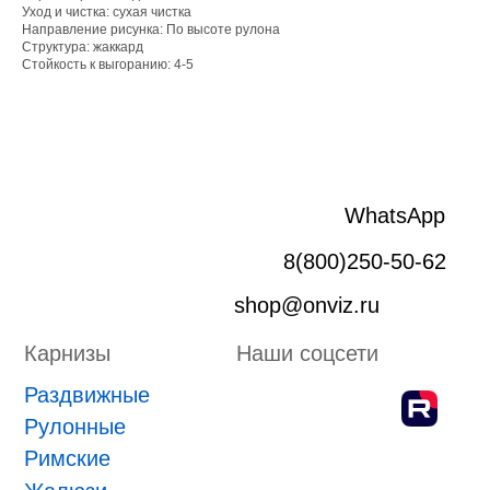
Раздвижные
Уход и чистка: сухая чистка
Рулонные
Направление рисунка: По высоте рулона
Римские
Структура: жаккард
Стойкость к выгоранию: 4-5
Жалюзи
Лифт система
Плиссе
Пергола
Маркизы
Зип-системы
Адрес производства г. Киров, Ярославская 32
ИП Боровской Сергей Владимирович
ИНН 432601031430
ОГРНИП 318435000058630
Положение о проведении конкурса
ПРИНЯТЬ УЧАСТИЕ