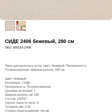
СИДЕ 2406 бежевый, 280 см
SKU:
300153-2406
Ткань для рулонных штор. Цвет: бежевый. Прозрачность:
Полупрозрачная. Ширина рулона: 280 см.
Цвет: бежевый
Коллекция: СИДЕ
WhatsApp
Прозрачность: Полупрозрачная
8(800)250-50-62
Ценовая категория: 1
Ширина рулона, см: 280
shop@onviz.ru
Состав: 100%P
Группа ткани по весу: A
Карнизы
Наши соцсети
Толщина, мм: 0,46
Страна происхождения: Китай