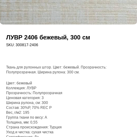
ЛУВР 2406 бежевый, 300 см
SKU:
300817-2406
Ткань для рулонных штор. Цвет: бежевый. Прозрачность:
Полупрозрачная. Ширина рулона: 300 см.
Цвет: бежевый
Коллекция: ЛУВР
WhatsApp
Прозрачность: Полупрозрачная
Ценовая категория: 3
8(800)250-50-62
Ширина рулона, см: 300
Состав: 30%P, 70% REC P
shop@onviz.ru
Вес, г/м2: 195
Группа ткани по весу: A
Карнизы
Наши соцсети
Толщина, мм: 0,55
Страна происхождения: Турция
Раздвижные
Уход и чистка: сухая чистка
Рулонные