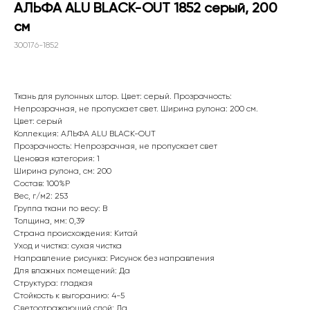
АЛЬФА ALU BLACK-OUT 1852 серый, 200
см
300176-1852
Ткань для рулонных штор. Цвет: серый. Прозрачность:
Непрозрачная, не пропускает свет. Ширина рулона: 200 см.
Цвет: серый
Коллекция: АЛЬФА ALU BLACK-OUT
Прозрачность: Непрозрачная, не пропускает свет
Ценовая категория: 1
Ширина рулона, см: 200
Состав: 100%P
Вес, г/м2: 253
WhatsApp
Группа ткани по весу: B
8(800)250-50-62
Толщина, мм: 0,39
Страна происхождения: Китай
shop@onviz.ru
Уход и чистка: сухая чистка
Направление рисунка: Рисунок без направления
Карнизы
Наши соцсети
Для влажных помещений: Да
Раздвижные
Структура: гладкая
Рулонные
Стойкость к выгоранию: 4-5
Светоотражающий слой: Да
Римские