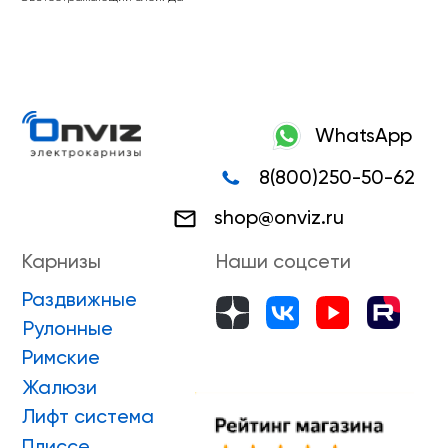
Жалюзи
Лифт система
Плиссе
Пергола
Маркизы
Зип-системы
Адрес производства г. Киров, Ярославская 32
ИП Боровской Сергей Владимирович
ИНН 432601031430
ОГРНИП 318435000058630
Положение о проведении конкурса
ПРИНЯТЬ УЧАСТИЕ