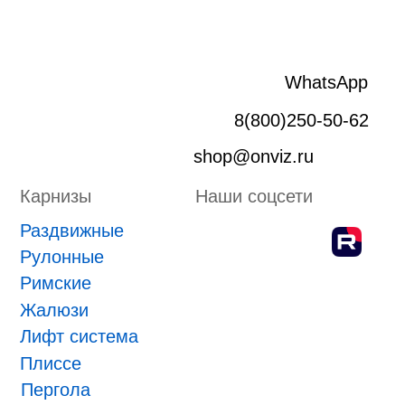
Лифт система
Плиссе
Пергола
Маркизы
Зип-системы
Адрес производства г. Киров, Ярославская 32
ИП Боровской Сергей Владимирович
ИНН 432601031430
ОГРНИП 318435000058630
Положение о проведении конкурса
ПРИНЯТЬ УЧАСТИЕ
ONVIZ 2025
#БУДУЩЕЕ НАСТУПИЛО