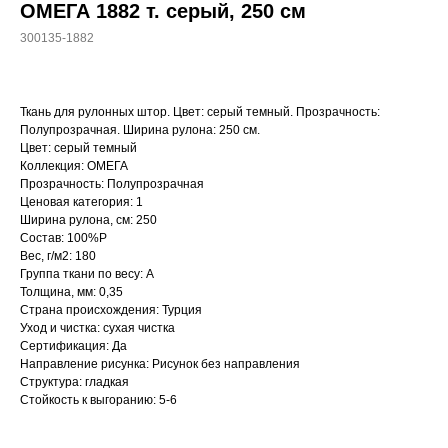
ОМЕГА 1882 т. серый, 250 см
300135-1882
Ткань для рулонных штор. Цвет: серый темный. Прозрачность:
Полупрозрачная. Ширина рулона: 250 см.
Цвет: серый темный
Коллекция: ОМЕГА
Прозрачность: Полупрозрачная
Ценовая категория: 1
Ширина рулона, см: 250
Состав: 100%P
WhatsApp
Вес, г/м2: 180
Группа ткани по весу: A
8(800)250-50-62
Толщина, мм: 0,35
Страна происхождения: Турция
shop@onviz.ru
Уход и чистка: сухая чистка
Карнизы
Наши соцсети
Сертификация: Да
Направление рисунка: Рисунок без направления
Раздвижные
Структура: гладкая
Рулонные
Стойкость к выгоранию: 5-6
Римские
Жалюзи