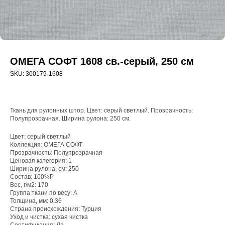
ОМЕГА СОФТ 1608 св.-серый, 250 см
SKU:
300179-1608
Ткань для рулонных штор. Цвет: серый светлый. Прозрачность:
Полупрозрачная. Ширина рулона: 250 см.
Цвет: серый светлый
Коллекция: ОМЕГА СОФТ
Прозрачность: Полупрозрачная
WhatsApp
Ценовая категория: 1
Ширина рулона, см: 250
8(800)250-50-62
Состав: 100%P
Вес, г/м2: 170
shop@onviz.ru
Группа ткани по весу: A
Толщина, мм: 0,36
Карнизы
Наши соцсети
Страна происхождения: Турция
Раздвижные
Уход и чистка: сухая чистка