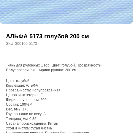
АЛЬФА 5173 голубой 200 см
SKU:
300100-5173
Ткань для рулонных штор. Цвет: голубой. Прозрачность:
Полупрозрачная. Ширина рулона: 200 см.
Цвет: голубой
Коллекция: АЛЬФА
Прозрачность: Полупрозрачная
WhatsApp
Ценовая категория: E
Ширина рулона, см: 200
8(800)250-50-62
Состав: 100%P
Вес, г/м2: 173
shop@onviz.ru
Группа ткани по весу: A
Толщина, мм: 0,35
Карнизы
Наши соцсети
Страна происхождения: Китай
Раздвижные
Уход и чистка: сухая чистка