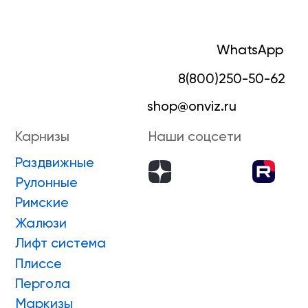
Плиссе
Пергола
Маркизы
Зип-системы
Адрес производства г. Киров, Ярославская 32
ИП Боровской Сергей Владимирович
ИНН 432601031430
ОГРНИП 318435000058630
Положение о проведении конкурса
ПРИНЯТЬ УЧАСТИЕ
ONVIZ 2025
#БУДУЩЕЕ НАСТУПИЛО