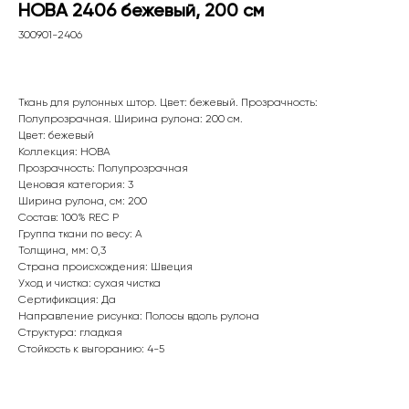
НОВА 2406 бежевый, 200 см
300901-2406
Ткань для рулонных штор. Цвет: бежевый. Прозрачность:
Полупрозрачная. Ширина рулона: 200 см.
Цвет: бежевый
Коллекция: НОВА
Прозрачность: Полупрозрачная
Ценовая категория: 3
Ширина рулона, см: 200
Состав: 100% REC P
WhatsApp
Группа ткани по весу: A
8(800)250-50-62
Толщина, мм: 0,3
Страна происхождения: Швеция
shop@onviz.ru
Уход и чистка: сухая чистка
Сертификация: Да
Карнизы
Наши соцсети
Направление рисунка: Полосы вдоль рулона
Раздвижные
Структура: гладкая
Рулонные
Стойкость к выгоранию: 4-5
Римские
Жалюзи
Лифт система