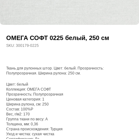
ОМЕГА СОФТ 0225 белый, 250 см
SKU:
300179-0225
Ткань для рулонных штор. Цвет: белый. Прозрачность:
Полупрозрачная. Ширина рулона: 250 см.
Цвет: белый
Коллекция: ОМЕГА СОФТ
Прозрачность: Полупрозрачная
WhatsApp
Ценовая категория: 1
Ширина рулона, см: 250
8(800)250-50-62
Состав: 100%P
Вес, г/м2: 170
shop@onviz.ru
Группа ткани по весу: A
Толщина, мм: 0,36
Карнизы
Наши соцсети
Страна происхождения: Турция
Раздвижные
Уход и чистка: сухая чистка