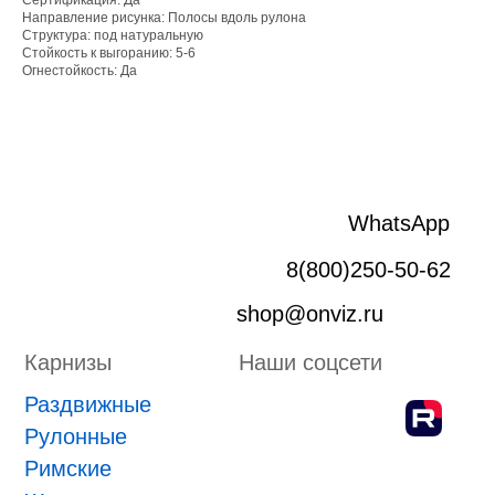
Сертификация: Да
Раздвижные
Направление рисунка: Полосы вдоль рулона
Рулонные
Структура: под натуральную
Римские
Стойкость к выгоранию: 5-6
Огнестойкость: Да
Жалюзи
Лифт система
Плиссе
Пергола
Маркизы
Зип-системы
Адрес производства г. Киров, Ярославская 32
ИП Боровской Сергей Владимирович
ИНН 432601031430
ОГРНИП 318435000058630
Положение о проведении конкурса
ПРИНЯТЬ УЧАСТИЕ