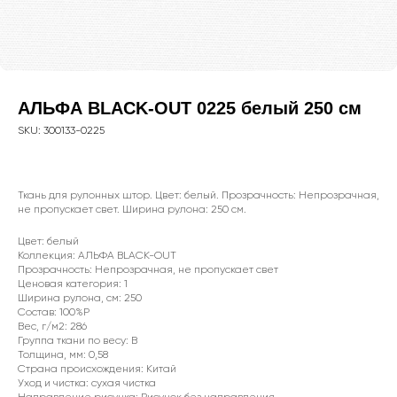
АЛЬФА BLACK-OUT 0225 белый 250 см
SKU:
300133-0225
Ткань для рулонных штор. Цвет: белый. Прозрачность: Непрозрачная,
не пропускает свет. Ширина рулона: 250 см.
Цвет: белый
Коллекция: АЛЬФА BLACK-OUT
Прозрачность: Непрозрачная, не пропускает свет
WhatsApp
Ценовая категория: 1
Ширина рулона, см: 250
8(800)250-50-62
Состав: 100%P
Вес, г/м2: 286
shop@onviz.ru
Группа ткани по весу: B
Толщина, мм: 0,58
Карнизы
Наши соцсети
Страна происхождения: Китай
Раздвижные
Уход и чистка: сухая чистка