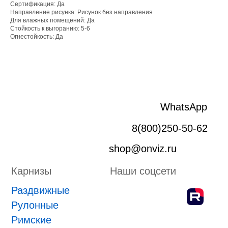
Сертификация: Да
Раздвижные
Направление рисунка: Рисунок без направления
Рулонные
Для влажных помещений: Да
Римские
Стойкость к выгоранию: 5-6
Огнестойкость: Да
Жалюзи
Лифт система
Плиссе
Пергола
Маркизы
Зип-системы
Адрес производства г. Киров, Ярославская 32
ИП Боровской Сергей Владимирович
ИНН 432601031430
ОГРНИП 318435000058630
Положение о проведении конкурса
ПРИНЯТЬ УЧАСТИЕ