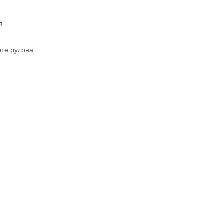
я
оте рулона