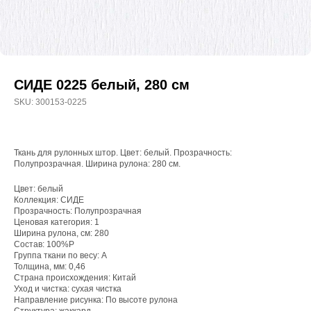
СИДЕ 0225 белый, 280 см
SKU:
300153-0225
Ткань для рулонных штор. Цвет: белый. Прозрачность:
Полупрозрачная. Ширина рулона: 280 см.
Цвет: белый
Коллекция: СИДЕ
WhatsApp
Прозрачность: Полупрозрачная
Ценовая категория: 1
8(800)250-50-62
Ширина рулона, см: 280
Состав: 100%P
shop@onviz.ru
Группа ткани по весу: A
Толщина, мм: 0,46
Карнизы
Наши соцсети
Страна происхождения: Китай
Уход и чистка: сухая чистка
Раздвижные
Направление рисунка: По высоте рулона
Рулонные