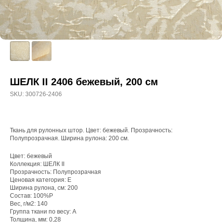
ШЕЛК II 2406 бежевый, 200 см
SKU:
300726-2406
Ткань для рулонных штор. Цвет: бежевый. Прозрачность:
Полупрозрачная. Ширина рулона: 200 см.
Цвет: бежевый
WhatsApp
Коллекция: ШЕЛК II
Прозрачность: Полупрозрачная
8(800)250-50-62
Ценовая категория: E
Ширина рулона, см: 200
shop@onviz.ru
Состав: 100%P
Карнизы
Наши соцсети
Вес, г/м2: 140
Группа ткани по весу: A
Раздвижные
Толщина, мм: 0,28