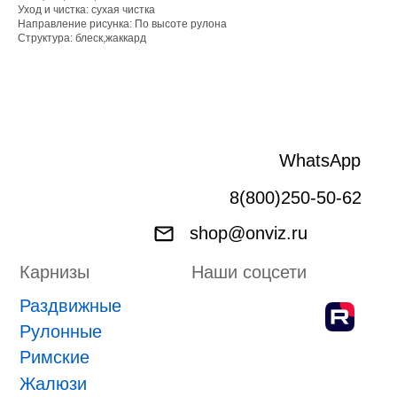
Рулонные
Уход и чистка: сухая чистка
Направление рисунка: По высоте рулона
Римские
Структура: блеск,жаккард
Жалюзи
Лифт система
Плиссе
Пергола
Маркизы
Зип-системы
Адрес производства г. Киров, Ярославская 32
ИП Боровской Сергей Владимирович
ИНН 432601031430
ОГРНИП 318435000058630
Положение о проведении конкурса
ПРИНЯТЬ УЧАСТИЕ