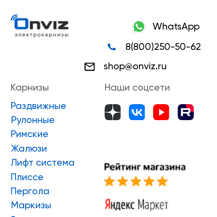
Плиссе
Пергола
Маркизы
Зип-системы
Адрес производства г. Киров, Ярославская 32
ИП Боровской Сергей Владимирович
ИНН 432601031430
ОГРНИП 318435000058630
Положение о проведении конкурса
ПРИНЯТЬ УЧАСТИЕ
ONVIZ 2025
#БУДУЩЕЕ НАСТУПИЛО