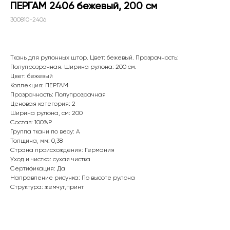
ПЕРГАМ 2406 бежевый, 200 см
300810-2406
Ткань для рулонных штор. Цвет: бежевый. Прозрачность:
Полупрозрачная. Ширина рулона: 200 см.
Цвет: бежевый
Коллекция: ПЕРГАМ
Прозрачность: Полупрозрачная
Ценовая категория: 2
Ширина рулона, см: 200
WhatsApp
Состав: 100%P
Группа ткани по весу: A
8(800)250-50-62
Толщина, мм: 0,38
shop@onviz.ru
Страна происхождения: Германия
Уход и чистка: сухая чистка
Карнизы
Наши соцсети
Сертификация: Да
Направление рисунка: По высоте рулона
Раздвижные
Структура: жемчуг,принт
Рулонные
Римские
Жалюзи
Лифт система