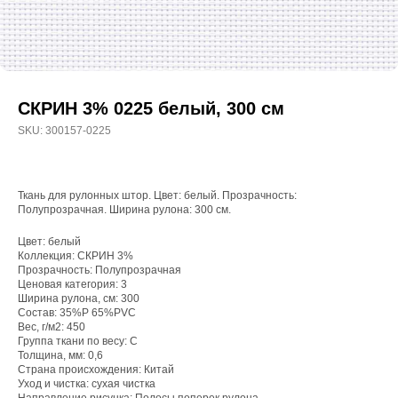
СКРИН 3% 0225 белый, 300 см
SKU:
300157-0225
Ткань для рулонных штор. Цвет: белый. Прозрачность:
Полупрозрачная. Ширина рулона: 300 см.
Цвет: белый
Коллекция: СКРИН 3%
Прозрачность: Полупрозрачная
Ценовая категория: 3
WhatsApp
Ширина рулона, см: 300
Состав: 35%P 65%PVC
8(800)250-50-62
Вес, г/м2: 450
shop@onviz.ru
Группа ткани по весу: C
Толщина, мм: 0,6
Карнизы
Наши соцсети
Страна происхождения: Китай
Уход и чистка: сухая чистка
Раздвижные