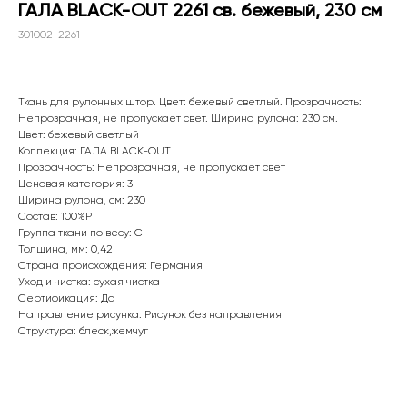
ГАЛА BLACK-OUT 2261 св. бежевый, 230 см
301002-2261
Ткань для рулонных штор. Цвет: бежевый светлый. Прозрачность:
Непрозрачная, не пропускает свет. Ширина рулона: 230 см.
Цвет: бежевый светлый
Коллекция: ГАЛА BLACK-OUT
Прозрачность: Непрозрачная, не пропускает свет
Ценовая категория: 3
Ширина рулона, см: 230
WhatsApp
Состав: 100%P
Группа ткани по весу: C
8(800)250-50-62
Толщина, мм: 0,42
shop@onviz.ru
Страна происхождения: Германия
Уход и чистка: сухая чистка
Карнизы
Наши соцсети
Сертификация: Да
Направление рисунка: Рисунок без направления
Раздвижные
Структура: блеск,жемчуг
Рулонные
Римские
Жалюзи
Лифт система