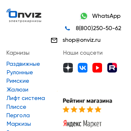
Плиссе
Пергола
Маркизы
Зип-системы
Адрес производства г. Киров, Ярославская 32
ИП Боровской Сергей Владимирович
ИНН 432601031430
ОГРНИП 318435000058630
Положение о проведении конкурса
ПРИНЯТЬ УЧАСТИЕ
ONVIZ 2025
#БУДУЩЕЕ НАСТУПИЛО