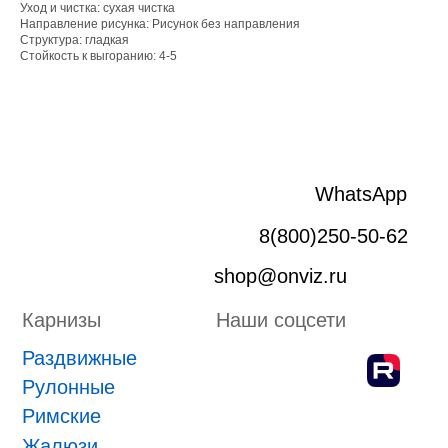
Уход и чистка: сухая чистка
Рулонные
Направление рисунка: Рисунок без направления
Структура: гладкая
Римские
Стойкость к выгоранию: 4-5
Жалюзи
Лифт система
Плиссе
Пергола
Маркизы
Зип-системы
Адрес производства г. Киров, Ярославская 32
ИП Боровской Сергей Владимирович
ИНН 432601031430
ОГРНИП 318435000058630
Положение о проведении конкурса
ПРИНЯТЬ УЧАСТИЕ