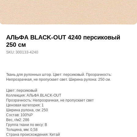
АЛЬФА BLACK-OUT 4240 персиковый
250 см
SKU:
300133-4240
Ткань для рулонных штор. Цвет: персиковый. Прозрачность:
Непрозрачная, не пропускает свет. Ширина рулона: 250 см.
Цвет: персиковый
Коллекция: АЛЬФА BLACK-OUT
Прозрачность: Непрозрачная, не пропускает свет
WhatsApp
Ценовая категория: 1
8(800)250-50-62
Ширина рулона, см: 250
Состав: 100%P
shop@onviz.ru
Вес, г/м2: 286
Группа ткани по весу: B
Карнизы
Наши соцсети
Толщина, мм: 0,58
Страна происхождения: Китай
Раздвижные