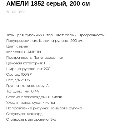
АМЕЛИ 1852 серый, 200 см
301101-1852
Ткань для рулонных штор. Цвет: серый. Прозрачность:
Полупрозрачная. Ширина рулона: 200 см.
Цвет: серый
Коллекция: АМЕЛИ
Прозрачность: Полупрозрачная
Ценовая категория: 1
Ширина рулона, см: 200
Состав: 100%P
WhatsApp
Вес, г/м2: 195
8(800)250-50-62
Группа ткани по весу: A
Толщина, мм: 0,44
shop@onviz.ru
Страна происхождения: Китай
Уход и чистка: сухая чистка
Карнизы
Наши соцсети
Направление рисунка: По высоте рулона
Раздвижные
Структура: жаккард
Рулонные
Стойкость к выгоранию: 5-6
Римские
Жалюзи
Лифт система