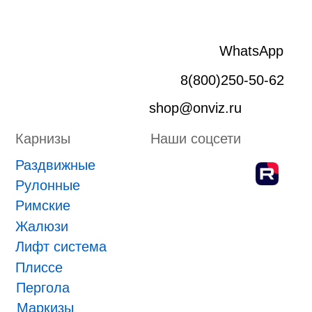
Плиссе
Пергола
Маркизы
Зип-системы
Адрес производства г. Киров, Ярославская 32
ИП Боровской Сергей Владимирович
ИНН 432601031430
ОГРНИП 318435000058630
Положение о проведении конкурса
ПРИНЯТЬ УЧАСТИЕ
ONVIZ 2025
#БУДУЩЕЕ НАСТУПИЛО