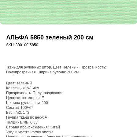
АЛЬФА 5850 зеленый 200 см
SKU:
300100-5850
Ткань для рулонных штор. Цвет: зеленый. Прозрачность:
Полупрозрачная. Ширина рулона: 200 см.
Цвет: зеленый
Коллекция: АЛЬФА
Прозрачность: Полупрозрачная
WhatsApp
Ценовая категория: E
Ширина рулона, см: 200
8(800)250-50-62
Состав: 100%P
Вес, г/м2: 173
shop@onviz.ru
Группа ткани по весу: A
Толщина, мм: 0,35
Карнизы
Наши соцсети
Страна происхождения: Китай
Раздвижные
Уход и чистка: сухая чистка