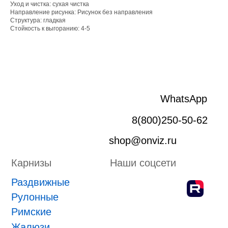
Уход и чистка: сухая чистка
Рулонные
Направление рисунка: Рисунок без направления
Структура: гладкая
Римские
Стойкость к выгоранию: 4-5
Жалюзи
Лифт система
Плиссе
Пергола
Маркизы
Зип-системы
Адрес производства г. Киров, Ярославская 32
ИП Боровской Сергей Владимирович
ИНН 432601031430
ОГРНИП 318435000058630
Положение о проведении конкурса
ПРИНЯТЬ УЧАСТИЕ