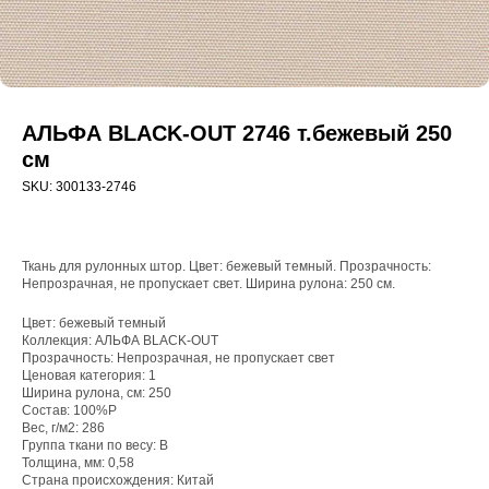
АЛЬФА BLACK-OUT 2746 т.бежевый 250
см
SKU:
300133-2746
Ткань для рулонных штор. Цвет: бежевый темный. Прозрачность:
Непрозрачная, не пропускает свет. Ширина рулона: 250 см.
Цвет: бежевый темный
Коллекция: АЛЬФА BLACK-OUT
Прозрачность: Непрозрачная, не пропускает свет
WhatsApp
Ценовая категория: 1
8(800)250-50-62
Ширина рулона, см: 250
Состав: 100%P
shop@onviz.ru
Вес, г/м2: 286
Группа ткани по весу: B
Карнизы
Наши соцсети
Толщина, мм: 0,58
Страна происхождения: Китай
Раздвижные