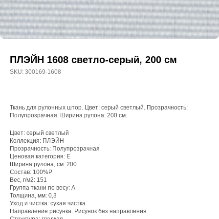
ПЛЭЙН 1608 светло-серый, 200 см
SKU:
300169-1608
Ткань для рулонных штор. Цвет: серый светлый. Прозрачность:
Полупрозрачная. Ширина рулона: 200 см.
Цвет: серый светлый
Коллекция: ПЛЭЙН
WhatsApp
Прозрачность: Полупрозрачная
8(800)250-50-62
Ценовая категория: E
Ширина рулона, см: 200
shop@onviz.ru
Состав: 100%P
Вес, г/м2: 151
Карнизы
Наши соцсети
Группа ткани по весу: A
Толщина, мм: 0,3
Раздвижные
Уход и чистка: сухая чистка
Рулонные
Направление рисунка: Рисунок без направления